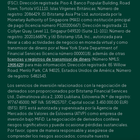
(FSC); Dirección registrada: Piso 4, Banco Popular Building, Road
Town, Tortola VG1110, Islas Vírgenes Británicas; Número de
registro: 2086429; (5) Bitstamp Asia Pte Ltd, autorizada por la
Monetary Authority of Singapore (MAS) como institución principal
de pago (licencia número PS20200667); Dirección registrada: 21
Collyer Quay, Level 11, Singapur 049320 (Suite 11-101); Número de
registro: 202016687K; y (6) Bitstamp USA, Inc., autorizada para
llevar a cabo actividades de negocio en moneda virtual y como
transmisor de dinero por el New York State Department of
Financial Services (licencia número 0000018), además de otras
licencias y registros de transmisor de dinero
(Número NMLS:
1905429
) para más información; Dirección registrada: 85 Willow
Road, Menlo Park, CA 94025, Estados Unidos de América; Número
de registro: 5481543.
Los servicios de inversión relacionados con la negociación de
derivados son proporcionados por Bitstamp Financial Services
Ltd., Dalmatinova ulica 2, 1000 Liubliana, Eslovenia (N.º de registro:
9776745000; NIF IVA: SI59825707; Capital social: 3.450.000,00 EUR)
(BFS). BFS está autorizada y supervisada por la Agencia de
Mercados de Valores de Eslovenia (ATVP) como empresa de
inversión bajo MiFiD. La negociación de derivados conlleva
riesgos significativos y puede ocasionar pérdidas sustanciales.
Por favor, opere de manera responsable y asegúrese de
comprender los riesgos asociados; consulte nuestra