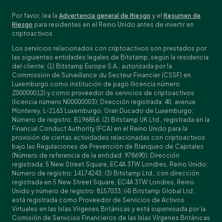
Por favor, lea la
Advertencia general de Riesgo
y el
Resumen de
Riesgo
para residentes en el Reino Unido antes de invertir en
criptoactivos.
Los servicios relacionados con criptoactivos son prestados por
las siguientes entidades legales de Bitstamp, según la residencia
del cliente: (1) Bitstamp Europe S.A., autorizada por la
Commission de Surveillance du Secteur Financier (CSSF) en
Luxemburgo como institución de pago (licencia número
Z00000012) y como proveedor de servicios de criptoactivos
(licencia número N00000003); Dirección registrada: 40, avenue
Monterey, L-2163 Luxemburgo, Gran Ducado de Luxemburgo;
Número de registro: B196856; (2) Bitstamp UK Ltd., registrada en la
Financial Conduct Authority (FCA) en el Reino Unido para la
provisión de ciertas actividades relacionadas con criptoactivos
bajo las Regulaciones de Prevención de Blanqueo de Capitales
(Número de referencia de la entidad: 978690); Dirección
registrada: 5 New Street Square, EC4A 3TW Londres, Reino Unido;
Número de registro: 14174243; (3) Bitstamp Ltd., con dirección
registrada en 5 New Street Square, EC4A 3TW Londres, Reino
Unido y número de registro: 8157033; (4) Bitstamp Global Ltd.,
está registrada como Proveedor de Servicios de Activos
Virtuales en las Islas Vírgenes Británicas y está supervisada por la
Comisión de Servicios Financieros de las Islas Vírgenes Británicas