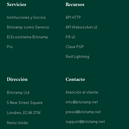
Servicios
Recursos
Instituciones y Socios
API HTTP
Bitstamp como Servicio
API Websocket v2
El Ecosistema Bitstamp
FIX v2
Pro
Clave PGP
Red Lightning
Dirección
Contacto
Atención al cliente
Bitstamp Ltd
info@bitstamp.net
5 New Street Square
press@bitstamp.net
Londres, EC4A 3TW
support@bitstamp.net
Reino Unido