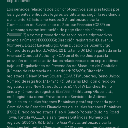
criptoactivos.
Los servicios relacionados con criptoactivos son prestados por
las siguientes entidades legales de Bitstamp, según la residencia
del cliente: (1) Bitstamp Europe S.A., autorizada por la
Commission de Surveillance du Secteur Financier (CSSF) en
Luxemburgo como institución de pago (licencia número
Z00000012) y como proveedor de servicios de criptoactivos
(licencia número N00000003); Dirección registrada: 40, avenue
Monterey, L-2163 Luxemburgo, Gran Ducado de Luxemburgo;
Número de registro: B196856; (2) Bitstamp UK Ltd., registrada en la
Financial Conduct Authority (FCA) en el Reino Unido para la
provisión de ciertas actividades relacionadas con criptoactivos
bajo las Regulaciones de Prevención de Blanqueo de Capitales
(Número de referencia de la entidad: 978690); Dirección
registrada: 5 New Street Square, EC4A 3TW Londres, Reino Unido;
Número de registro: 14174243; (3) Bitstamp Ltd., con dirección
registrada en 5 New Street Square, EC4A 3TW Londres, Reino
Unido y número de registro: 8157033; (4) Bitstamp Global Ltd.,
está registrada como Proveedor de Servicios de Activos
Virtuales en las Islas Vírgenes Británicas y está supervisada por la
Comisión de Servicios Financieros de las Islas Vírgenes Británicas
(FSC); Dirección registrada: Piso 4, Banco Popular Building, Road
Town, Tortola VG1110, Islas Vírgenes Británicas; Número de
registro: 2086429; (5) Bitstamp Asia Pte Ltd, autorizada por la
Monetary Authority of Singapore (MAS) como institución principal