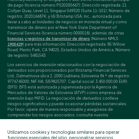
de pago (licencia número PS20200667); Dirección registrada: 21
Collyer Quay, Level 11, Singapur 049320 (Suite 11-101); Número de
registro: 202016687K; y (6) Bitstamp USA, Inc., autorizada para
llevar a cabo actividades de negocio en moneda virtual y como
transmisor de dinero por el New York State Department of
Financial Services (licencia número 0000018), además de otras
licencias y registros de transmisor de dinero
(Número NMLS:
1905429
) para más información; Dirección registrada: 85 Willow
Road, Menlo Park, CA 94025, Estados Unidos de América; Número
de registro: 5481543.
Los servicios de inversión relacionados con la negociación de
derivados son proporcionados por Bitstamp Financial Services
Ltd., Dalmatinova ulica 2, 1000 Liubliana, Eslovenia (N.º de registro:
9776745000; NIF IVA: SI59825707; Capital social: 3.450.000,00 EUR)
(BFS). BFS está autorizada y supervisada por la Agencia de
Mercados de Valores de Eslovenia (ATVP) como empresa de
inversión bajo MiFiD. La negociación de derivados conlleva
riesgos significativos y puede ocasionar pérdidas sustanciales.
Por favor, opere de manera responsable y asegúrese de
comprender los riesgos asociados; consulte nuestra
Especificación de contratos
, los
Términos y condiciones
generales
y los
Documentos de datos fundamentales (KIDs)
para
Utilizamos cookies y tecnologías similares para operar
obtener detalles específicos sobre los contratos y las
funciones esenciales del sitio, personalizar servicios
divulgaciones de riesgos. La negociación de derivados no está