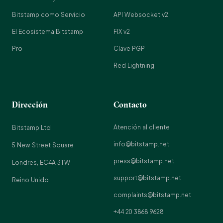
Bitstamp como Servicio
API Websocket v2
El Ecosistema Bitstamp
FIX v2
Pro
Clave PGP
Red Lightning
Dirección
Contacto
Atención al cliente
Bitstamp Ltd
info@bitstamp.net
5 New Street Square
press@bitstamp.net
Londres, EC4A 3TW
support@bitstamp.net
Reino Unido
complaints@bitstamp.net
+44 20 3868 9628