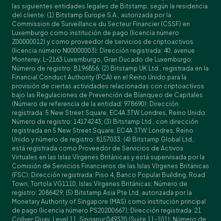
las siguientes entidades legales de Bitstamp, según la residencia
del cliente: (1) Bitstamp Europe S.A., autorizada por la
Commission de Surveillance du Secteur Financier (CSSF) en
Luxemburgo como institución de pago (licencia número
Z00000012) y como proveedor de servicios de criptoactivos
(licencia número N00000003); Dirección registrada: 40, avenue
Monterey, L-2163 Luxemburgo, Gran Ducado de Luxemburgo;
Número de registro: B196856; (2) Bitstamp UK Ltd., registrada en la
Financial Conduct Authority (FCA) en el Reino Unido para la
provisión de ciertas actividades relacionadas con criptoactivos
bajo las Regulaciones de Prevención de Blanqueo de Capitales
(Número de referencia de la entidad: 978690); Dirección
registrada: 5 New Street Square, EC4A 3TW Londres, Reino Unido;
Número de registro: 14174243; (3) Bitstamp Ltd., con dirección
registrada en 5 New Street Square, EC4A 3TW Londres, Reino
Unido y número de registro: 8157033; (4) Bitstamp Global Ltd.,
está registrada como Proveedor de Servicios de Activos
Virtuales en las Islas Vírgenes Británicas y está supervisada por la
Comisión de Servicios Financieros de las Islas Vírgenes Británicas
(FSC); Dirección registrada: Piso 4, Banco Popular Building, Road
Town, Tortola VG1110, Islas Vírgenes Británicas; Número de
registro: 2086429; (5) Bitstamp Asia Pte Ltd, autorizada por la
Monetary Authority of Singapore (MAS) como institución principal
de pago (licencia número PS20200667); Dirección registrada: 21
Collyer Quay, Level 11, Singapur 049320 (Suite 11-101); Número de