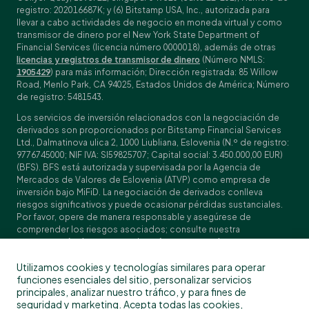
registro: 202016687K; y (6) Bitstamp USA, Inc., autorizada para
llevar a cabo actividades de negocio en moneda virtual y como
transmisor de dinero por el New York State Department of
Financial Services (licencia número 0000018), además de otras
licencias y registros de transmisor de dinero
(Número NMLS:
1905429
) para más información; Dirección registrada: 85 Willow
Road, Menlo Park, CA 94025, Estados Unidos de América; Número
de registro: 5481543.
Los servicios de inversión relacionados con la negociación de
derivados son proporcionados por Bitstamp Financial Services
Ltd., Dalmatinova ulica 2, 1000 Liubliana, Eslovenia (N.º de registro:
9776745000; NIF IVA: SI59825707; Capital social: 3.450.000,00 EUR)
(BFS). BFS está autorizada y supervisada por la Agencia de
Mercados de Valores de Eslovenia (ATVP) como empresa de
inversión bajo MiFiD. La negociación de derivados conlleva
riesgos significativos y puede ocasionar pérdidas sustanciales.
Por favor, opere de manera responsable y asegúrese de
comprender los riesgos asociados; consulte nuestra
Especificación de contratos
, los
Términos y condiciones
generales
y los
Documentos de datos fundamentales (KIDs)
para
Utilizamos cookies y tecnologías similares para operar
obtener detalles específicos sobre los contratos y las
funciones esenciales del sitio, personalizar servicios
divulgaciones de riesgos. La negociación de derivados no está
principales, analizar nuestro tráfico, y para fines de
disponible para clientes en Estados Unidos, Canadá, Japón y
seguridad y marketing. Acepta todas las cookies,
algunos otros países. BFS no presta servicios de criptoactivos.