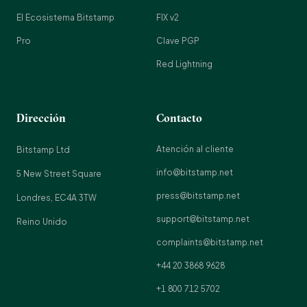
El Ecosistema Bitstamp
FIX v2
Pro
Clave PGP
Red Lightning
Dirección
Contacto
Atención al cliente
Bitstamp Ltd
info@bitstamp.net
5 New Street Square
press@bitstamp.net
Londres, EC4A 3TW
support@bitstamp.net
Reino Unido
complaints@bitstamp.net
+44 20 3868 9628
+1 800 712 5702