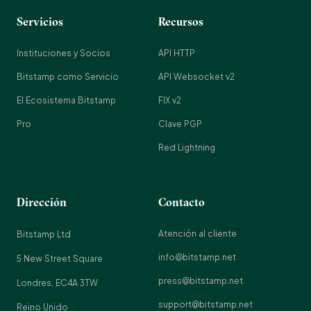
Servicios
Recursos
Instituciones y Socios
API HTTP
Bitstamp como Servicio
API Websocket v2
El Ecosistema Bitstamp
FIX v2
Pro
Clave PGP
Red Lightning
Dirección
Contacto
Atención al cliente
Bitstamp Ltd
info@bitstamp.net
5 New Street Square
press@bitstamp.net
Londres, EC4A 3TW
support@bitstamp.net
Reino Unido