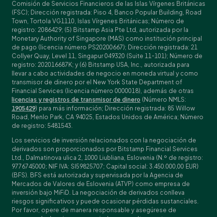
Comisión de Servicios Financieros de las Islas Vírgenes Británicas
(FSC); Dirección registrada: Piso 4, Banco Popular Building, Road
Town, Tortola VG1110, Islas Vírgenes Británicas; Número de
registro: 2086429; (5) Bitstamp Asia Pte Ltd, autorizada por la
Monetary Authority of Singapore (MAS) como institución principal
de pago (licencia número PS20200667); Dirección registrada: 21
Collyer Quay, Level 11, Singapur 049320 (Suite 11-101); Número de
registro: 202016687K; y (6) Bitstamp USA, Inc., autorizada para
llevar a cabo actividades de negocio en moneda virtual y como
transmisor de dinero por el New York State Department of
Financial Services (licencia número 0000018), además de otras
licencias y registros de transmisor de dinero
(Número NMLS:
1905429
) para más información; Dirección registrada: 85 Willow
Road, Menlo Park, CA 94025, Estados Unidos de América; Número
de registro: 5481543.
Los servicios de inversión relacionados con la negociación de
derivados son proporcionados por Bitstamp Financial Services
Ltd., Dalmatinova ulica 2, 1000 Liubliana, Eslovenia (N.º de registro:
9776745000; NIF IVA: SI59825707; Capital social: 3.450.000,00 EUR)
(BFS). BFS está autorizada y supervisada por la Agencia de
Mercados de Valores de Eslovenia (ATVP) como empresa de
inversión bajo MiFiD. La negociación de derivados conlleva
riesgos significativos y puede ocasionar pérdidas sustanciales.
Por favor, opere de manera responsable y asegúrese de