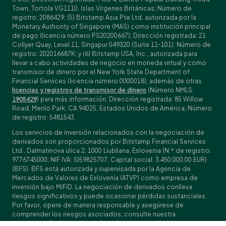
Town, Tortola VG1110, Islas Vírgenes Británicas; Número de
registro: 2086429; (5) Bitstamp Asia Pte Ltd, autorizada por la
Monetary Authority of Singapore (MAS) como institución principal
de pago (licencia número PS20200667); Dirección registrada: 21
Collyer Quay, Level 11, Singapur 049320 (Suite 11-101); Número de
registro: 202016687K; y (6) Bitstamp USA, Inc., autorizada para
llevar a cabo actividades de negocio en moneda virtual y como
transmisor de dinero por el New York State Department of
Financial Services (licencia número 0000018), además de otras
licencias y registros de transmisor de dinero
(Número NMLS:
1905429
) para más información; Dirección registrada: 85 Willow
Road, Menlo Park, CA 94025, Estados Unidos de América; Número
de registro: 5481543.
Los servicios de inversión relacionados con la negociación de
derivados son proporcionados por Bitstamp Financial Services
Ltd., Dalmatinova ulica 2, 1000 Liubliana, Eslovenia (N.º de registro:
9776745000; NIF IVA: SI59825707; Capital social: 3.450.000,00 EUR)
(BFS). BFS está autorizada y supervisada por la Agencia de
Mercados de Valores de Eslovenia (ATVP) como empresa de
inversión bajo MiFiD. La negociación de derivados conlleva
riesgos significativos y puede ocasionar pérdidas sustanciales.
Por favor, opere de manera responsable y asegúrese de
comprender los riesgos asociados; consulte nuestra
Especificación de contratos
, los
Términos y condiciones