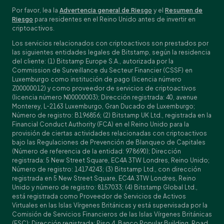
Por favor, lea la
Advertencia general de Riesgo
y el
Resumen de
Riesgo
para residentes en el Reino Unido antes de invertir en
criptoactivos.
Los servicios relacionados con criptoactivos son prestados por
las siguientes entidades legales de Bitstamp, según la residencia
del cliente: (1) Bitstamp Europe S.A., autorizada por la
Commission de Surveillance du Secteur Financier (CSSF) en
Luxemburgo como institución de pago (licencia número
Z00000012) y como proveedor de servicios de criptoactivos
(licencia número N00000003); Dirección registrada: 40, avenue
Monterey, L-2163 Luxemburgo, Gran Ducado de Luxemburgo;
Número de registro: B196856; (2) Bitstamp UK Ltd., registrada en la
Financial Conduct Authority (FCA) en el Reino Unido para la
provisión de ciertas actividades relacionadas con criptoactivos
bajo las Regulaciones de Prevención de Blanqueo de Capitales
(Número de referencia de la entidad: 978690); Dirección
registrada: 5 New Street Square, EC4A 3TW Londres, Reino Unido;
Número de registro: 14174243; (3) Bitstamp Ltd., con dirección
registrada en 5 New Street Square, EC4A 3TW Londres, Reino
Unido y número de registro: 8157033; (4) Bitstamp Global Ltd.,
está registrada como Proveedor de Servicios de Activos
Virtuales en las Islas Vírgenes Británicas y está supervisada por la
Comisión de Servicios Financieros de las Islas Vírgenes Británicas
(FSC); Dirección registrada: Piso 4, Banco Popular Building, Road