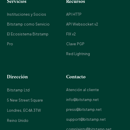
Servicios
Recursos
Instituciones y Socios
API HTTP
Bitstamp como Servicio
API Websocket v2
El Ecosistema Bitstamp
FIX v2
Pro
Clave PGP
Red Lightning
Dirección
Contacto
Atención al cliente
Bitstamp Ltd
info@bitstamp.net
5 New Street Square
press@bitstamp.net
Londres, EC4A 3TW
support@bitstamp.net
Reino Unido
complaints@bitstamp.net