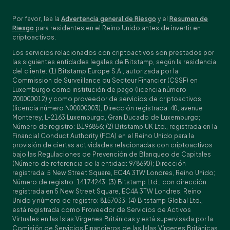
Por favor, lea la
Advertencia general de Riesgo
y el
Resumen de
Riesgo
para residentes en el Reino Unido antes de invertir en
criptoactivos.
Los servicios relacionados con criptoactivos son prestados por
las siguientes entidades legales de Bitstamp, según la residencia
del cliente: (1) Bitstamp Europe S.A., autorizada por la
Commission de Surveillance du Secteur Financier (CSSF) en
Luxemburgo como institución de pago (licencia número
Z00000012) y como proveedor de servicios de criptoactivos
(licencia número N00000003); Dirección registrada: 40, avenue
Monterey, L-2163 Luxemburgo, Gran Ducado de Luxemburgo;
Número de registro: B196856; (2) Bitstamp UK Ltd., registrada en la
Financial Conduct Authority (FCA) en el Reino Unido para la
provisión de ciertas actividades relacionadas con criptoactivos
bajo las Regulaciones de Prevención de Blanqueo de Capitales
(Número de referencia de la entidad: 978690); Dirección
registrada: 5 New Street Square, EC4A 3TW Londres, Reino Unido;
Número de registro: 14174243; (3) Bitstamp Ltd., con dirección
registrada en 5 New Street Square, EC4A 3TW Londres, Reino
Unido y número de registro: 8157033; (4) Bitstamp Global Ltd.,
está registrada como Proveedor de Servicios de Activos
Virtuales en las Islas Vírgenes Británicas y está supervisada por la
Comisión de Servicios Financieros de las Islas Vírgenes Británicas