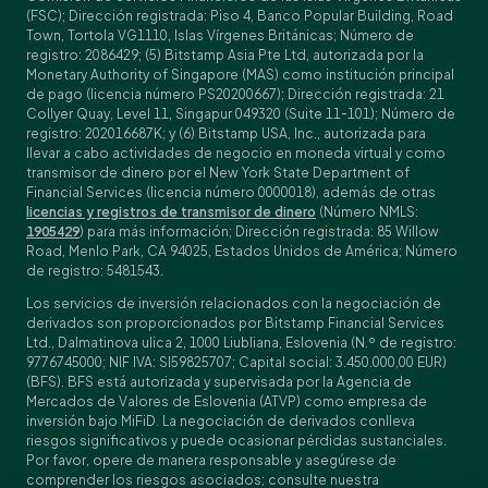
(FSC); Dirección registrada: Piso 4, Banco Popular Building, Road
Town, Tortola VG1110, Islas Vírgenes Británicas; Número de
registro: 2086429; (5) Bitstamp Asia Pte Ltd, autorizada por la
Monetary Authority of Singapore (MAS) como institución principal
de pago (licencia número PS20200667); Dirección registrada: 21
Collyer Quay, Level 11, Singapur 049320 (Suite 11-101); Número de
registro: 202016687K; y (6) Bitstamp USA, Inc., autorizada para
llevar a cabo actividades de negocio en moneda virtual y como
transmisor de dinero por el New York State Department of
Financial Services (licencia número 0000018), además de otras
licencias y registros de transmisor de dinero
(Número NMLS:
1905429
) para más información; Dirección registrada: 85 Willow
Road, Menlo Park, CA 94025, Estados Unidos de América; Número
de registro: 5481543.
Los servicios de inversión relacionados con la negociación de
derivados son proporcionados por Bitstamp Financial Services
Ltd., Dalmatinova ulica 2, 1000 Liubliana, Eslovenia (N.º de registro:
9776745000; NIF IVA: SI59825707; Capital social: 3.450.000,00 EUR)
(BFS). BFS está autorizada y supervisada por la Agencia de
Mercados de Valores de Eslovenia (ATVP) como empresa de
inversión bajo MiFiD. La negociación de derivados conlleva
riesgos significativos y puede ocasionar pérdidas sustanciales.
Por favor, opere de manera responsable y asegúrese de
comprender los riesgos asociados; consulte nuestra