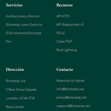
Servicios
Recursos
Instituciones y Socios
API HTTP
Bitstamp como Servicio
API Websocket v2
El Ecosistema Bitstamp
FIX v2
Pro
Clave PGP
Red Lightning
Dirección
Contacto
Atención al cliente
Bitstamp Ltd
info@bitstamp.net
5 New Street Square
press@bitstamp.net
Londres, EC4A 3TW
support@bitstamp.net
Reino Unido