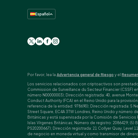
Español
Por favor, lea la
Advertencia general de Riesgo
y el
Resumen
Los servicios relacionados con criptoactivos son prestados 
Commission de Surveillance du Secteur Financier (CSSF) e
número N00000003); Dirección registrada: 40, avenue Monter
Conduct Authority (FCA) en el Reino Unido para la provisi
referencia de la entidad: 978690); Dirección registrada: 5
Street Square, EC4A 3TW Londres, Reino Unido y número de r
Británicas y está supervisada por la Comisión de Servicios 
Islas Vírgenes Británicas; Número de registro: 2086429; (5)
PS20200667); Dirección registrada: 21 Collyer Quay, Level 11
de negocio en moneda virtual y como transmisor de dinero 