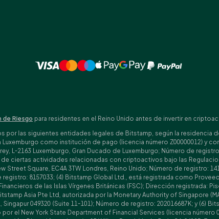
 de Riesgo
para residentes en el Reino Unido antes de invertir en criptoac
por las siguientes entidades legales de Bitstamp, según la residencia del 
n Luxemburgo como institución de pago (licencia número Z00000012) y com
ey, L-2163 Luxemburgo, Gran Ducado de Luxemburgo; Número de registro: B1
ón de ciertas actividades relacionadas con criptoactivos bajo las Regula
 New Street Square, EC4A 3TW Londres, Reino Unido; Número de registro: 141
egistro: 8157033; (4) Bitstamp Global Ltd., está registrada como Proveedor
Financieros de las Islas Vírgenes Británicas (FSC); Dirección registrada: P
 Bitstamp Asia Pte Ltd, autorizada por la Monetary Authority of Singapore (
, Singapur 049320 (Suite 11-101); Número de registro: 202016687K; y (6) Bit
por el New York State Department of Financial Services (licencia número