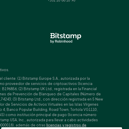
+352 20 88 10 96
tivos.
cliente: (1) Bitstamp Europe S.A., autorizada por la
o proveedor de servicios de criptoactivos (licencia
96856; (2) Bitstamp UK Ltd., registrada en la Financial
ciones de Prevención de Blanqueo de Capitales (Número de
74243; (3) Bitstamp Ltd., con dirección registrada en 5 New
 de Servicios de Activos Virtuales en las Islas Vírgenes
iso 4, Banco Popular Building, Road Town, Tortola VG1110,
MAS) como institución principal de pago (licencia número
stamp USA, Inc., autorizada para llevar a cabo actividades
 0000018), además de otras
licencias y registros de