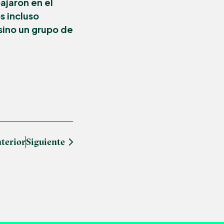
ajaron en el
s incluso
sino un grupo de
terior
Siguiente