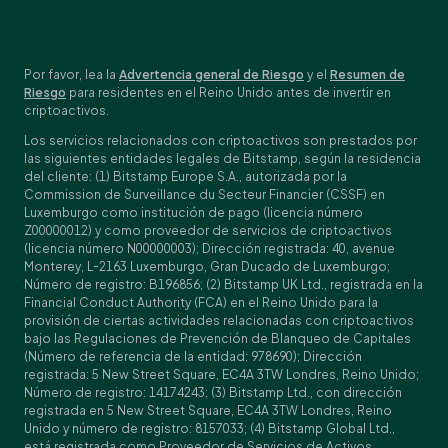
Por favor, lea la
Advertencia general de Riesgo
y el
Resumen de
Riesgo
para residentes en el Reino Unido antes de invertir en
criptoactivos.
Los servicios relacionados con criptoactivos son prestados por
las siguientes entidades legales de Bitstamp, según la residencia
del cliente: (1) Bitstamp Europe S.A., autorizada por la
Commission de Surveillance du Secteur Financier (CSSF) en
Luxemburgo como institución de pago (licencia número
Z00000012) y como proveedor de servicios de criptoactivos
(licencia número N00000003); Dirección registrada: 40, avenue
Monterey, L-2163 Luxemburgo, Gran Ducado de Luxemburgo;
Número de registro: B196856; (2) Bitstamp UK Ltd., registrada en la
Financial Conduct Authority (FCA) en el Reino Unido para la
provisión de ciertas actividades relacionadas con criptoactivos
bajo las Regulaciones de Prevención de Blanqueo de Capitales
(Número de referencia de la entidad: 978690); Dirección
registrada: 5 New Street Square, EC4A 3TW Londres, Reino Unido;
Número de registro: 14174243; (3) Bitstamp Ltd., con dirección
registrada en 5 New Street Square, EC4A 3TW Londres, Reino
Unido y número de registro: 8157033; (4) Bitstamp Global Ltd.,
está registrada como Proveedor de Servicios de Activos