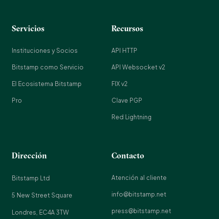
Servicios
Recursos
Instituciones y Socios
API HTTP
Bitstamp como Servicio
API Websocket v2
El Ecosistema Bitstamp
FIX v2
Pro
Clave PGP
Red Lightning
Dirección
Contacto
Atención al cliente
Bitstamp Ltd
info@bitstamp.net
5 New Street Square
press@bitstamp.net
Londres, EC4A 3TW