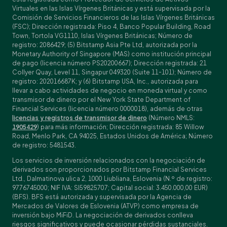
Virtuales en las Islas Vírgenes Británicas y está supervisada por la
Comisión de Servicios Financieros de las Islas Vírgenes Británicas
(FSC); Dirección registrada: Piso 4, Banco Popular Building, Road
Town, Tortola VG1110, Islas Vírgenes Británicas; Número de
registro: 2086429; (5) Bitstamp Asia Pte Ltd, autorizada por la
Monetary Authority of Singapore (MAS) como institución principal
de pago (licencia número PS20200667); Dirección registrada: 21
Collyer Quay, Level 11, Singapur 049320 (Suite 11-101); Número de
registro: 202016687K; y (6) Bitstamp USA, Inc., autorizada para
llevar a cabo actividades de negocio en moneda virtual y como
transmisor de dinero por el New York State Department of
Financial Services (licencia número 0000018), además de otras
licencias y registros de transmisor de dinero
(Número NMLS:
1905429
) para más información; Dirección registrada: 85 Willow
Road, Menlo Park, CA 94025, Estados Unidos de América; Número
de registro: 5481543.
Los servicios de inversión relacionados con la negociación de
derivados son proporcionados por Bitstamp Financial Services
Ltd., Dalmatinova ulica 2, 1000 Liubliana, Eslovenia (N.º de registro:
9776745000; NIF IVA: SI59825707; Capital social: 3.450.000,00 EUR)
(BFS). BFS está autorizada y supervisada por la Agencia de
Mercados de Valores de Eslovenia (ATVP) como empresa de
inversión bajo MiFiD. La negociación de derivados conlleva
riesgos significativos y puede ocasionar pérdidas sustanciales.