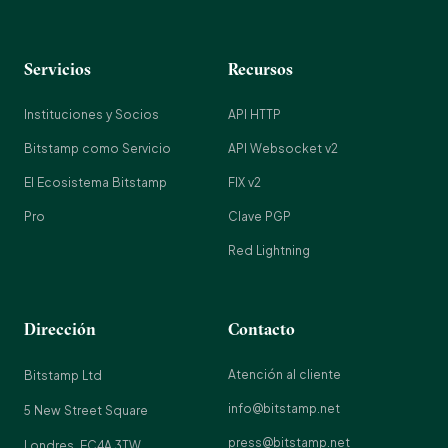
Servicios
Recursos
Instituciones y Socios
API HTTP
Bitstamp como Servicio
API Websocket v2
El Ecosistema Bitstamp
FIX v2
Pro
Clave PGP
Red Lightning
Dirección
Contacto
Atención al cliente
Bitstamp Ltd
info@bitstamp.net
5 New Street Square
press@bitstamp.net
Londres, EC4A 3TW