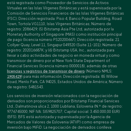
está registrada como Proveedor de Servicios de Activos
Virtuales en las Islas Vírgenes Británicas y está supervisada por la
Comisión de Servicios Financieros de las Islas Vírgenes Británicas
(FSC); Dirección registrada: Piso 4, Banco Popular Building, Road
Town, Tortola VG1110, Islas Vírgenes Británicas; Número de
registro: 2086429; (5) Bitstamp Asia Pte Ltd, autorizada por la
Monetary Authority of Singapore (MAS) como institución principal
de pago (licencia número PS20200667); Dirección registrada: 21
Collyer Quay, Level 11, Singapur 049320 (Suite 11-101); Número de
registro: 202016687K; y (6) Bitstamp USA, Inc., autorizada para
llevar a cabo actividades de negocio en moneda virtual y como
transmisor de dinero por el New York State Department of
Financial Services (licencia número 0000018), además de otras
licencias y registros de transmisor de dinero
(Número NMLS:
1905429
) para más información; Dirección registrada: 85 Willow
Road, Menlo Park, CA 94025, Estados Unidos de América; Número
de registro: 5481543.
Los servicios de inversión relacionados con la negociación de
derivados son proporcionados por Bitstamp Financial Services
Ltd., Dalmatinova ulica 2, 1000 Liubliana, Eslovenia (N.º de registro:
9776745000; NIF IVA: SI59825707; Capital social: 3.450.000,00 EUR)
(BFS). BFS está autorizada y supervisada por la Agencia de
Mercados de Valores de Eslovenia (ATVP) como empresa de
inversión bajo MiFiD. La negociación de derivados conlleva