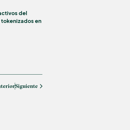
activos del
o tokenizados en
terior
Siguiente