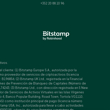
+352 20 88 10 96
tivos.
cliente: (1) Bitstamp Europe S.A., autorizada por la
o proveedor de servicios de criptoactivos (licencia
96856; (2) Bitstamp UK Ltd., registrada en la Financial
ciones de Prevención de Blanqueo de Capitales (Número de
74243; (3) Bitstamp Ltd., con dirección registrada en 5 New
 de Servicios de Activos Virtuales en las Islas Vírgenes
iso 4, Banco Popular Building, Road Town, Tortola VG1110,
MAS) como institución principal de pago (licencia número
stamp USA, Inc., autorizada para llevar a cabo actividades
 0000018), además de otras
licencias y registros de