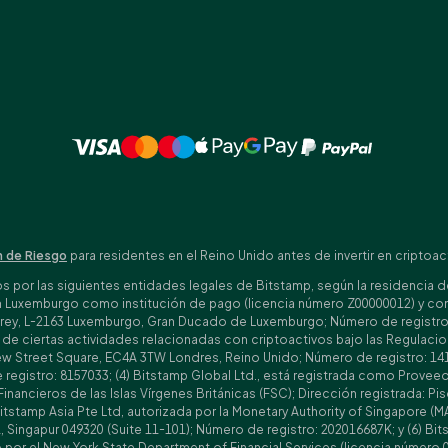
 de Riesgo
para residentes en el Reino Unido antes de invertir en criptoac
por las siguientes entidades legales de Bitstamp, según la residencia del 
n Luxemburgo como institución de pago (licencia número Z00000012) y com
ey, L-2163 Luxemburgo, Gran Ducado de Luxemburgo; Número de registro: B1
ón de ciertas actividades relacionadas con criptoactivos bajo las Regula
 New Street Square, EC4A 3TW Londres, Reino Unido; Número de registro: 141
egistro: 8157033; (4) Bitstamp Global Ltd., está registrada como Proveedor
Financieros de las Islas Vírgenes Británicas (FSC); Dirección registrada: P
 Bitstamp Asia Pte Ltd, autorizada por la Monetary Authority of Singapore (
, Singapur 049320 (Suite 11-101); Número de registro: 202016687K; y (6) Bit
por el New York State Department of Financial Services (licencia número