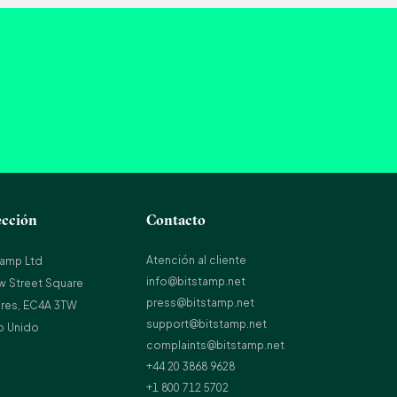
ección
Contacto
Atención al cliente
tamp Ltd
info@bitstamp.net
w Street Square
press@bitstamp.net
res, EC4A 3TW
support@bitstamp.net
o Unido
complaints@bitstamp.net
+44 20 3868 9628
+1 800 712 5702