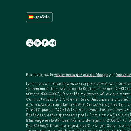
Español
Por favor, lea la
Advertencia general de Riesgo
y el
Resumen
Los servicios relacionados con criptoactivos son prestados 
Commission de Surveillance du Secteur Financier (CSSF) e
número N00000003); Dirección registrada: 40, avenue Monter
Conduct Authority (FCA) en el Reino Unido para la provisi
referencia de la entidad: 978690); Dirección registrada: 5
Street Square, EC4A 3TW Londres, Reino Unido y número de r
Británicas y está supervisada por la Comisión de Servicios 
Islas Vírgenes Británicas; Número de registro: 2086429; (5)
PS20200667); Dirección registrada: 21 Collyer Quay, Level 11
de negocio en moneda virtual y como transmisor de dinero 