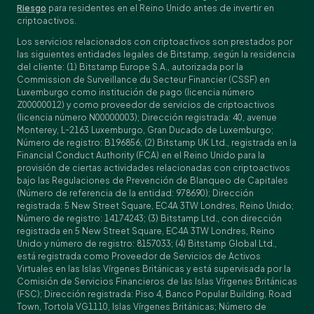
Riesgo
para residentes en el Reino Unido antes de invertir en
criptoactivos.
Los servicios relacionados con criptoactivos son prestados por
las siguientes entidades legales de Bitstamp, según la residencia
del cliente: (1) Bitstamp Europe S.A., autorizada por la
Commission de Surveillance du Secteur Financier (CSSF) en
Luxemburgo como institución de pago (licencia número
Z00000012) y como proveedor de servicios de criptoactivos
(licencia número N00000003); Dirección registrada: 40, avenue
Monterey, L-2163 Luxemburgo, Gran Ducado de Luxemburgo;
Número de registro: B196856; (2) Bitstamp UK Ltd., registrada en la
Financial Conduct Authority (FCA) en el Reino Unido para la
provisión de ciertas actividades relacionadas con criptoactivos
bajo las Regulaciones de Prevención de Blanqueo de Capitales
(Número de referencia de la entidad: 978690); Dirección
registrada: 5 New Street Square, EC4A 3TW Londres, Reino Unido;
Número de registro: 14174243; (3) Bitstamp Ltd., con dirección
registrada en 5 New Street Square, EC4A 3TW Londres, Reino
Unido y número de registro: 8157033; (4) Bitstamp Global Ltd.,
está registrada como Proveedor de Servicios de Activos
Virtuales en las Islas Vírgenes Británicas y está supervisada por la
Comisión de Servicios Financieros de las Islas Vírgenes Británicas
(FSC); Dirección registrada: Piso 4, Banco Popular Building, Road
Town, Tortola VG1110, Islas Vírgenes Británicas; Número de