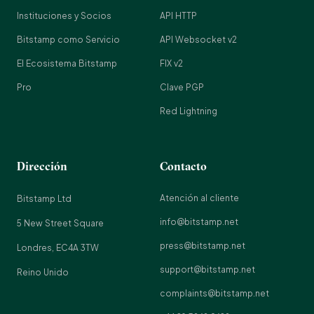
Instituciones y Socios
API HTTP
Bitstamp como Servicio
API Websocket v2
El Ecosistema Bitstamp
FIX v2
Pro
Clave PGP
Red Lightning
Dirección
Contacto
Atención al cliente
Bitstamp Ltd
info@bitstamp.net
5 New Street Square
press@bitstamp.net
Londres, EC4A 3TW
support@bitstamp.net
Reino Unido
complaints@bitstamp.net