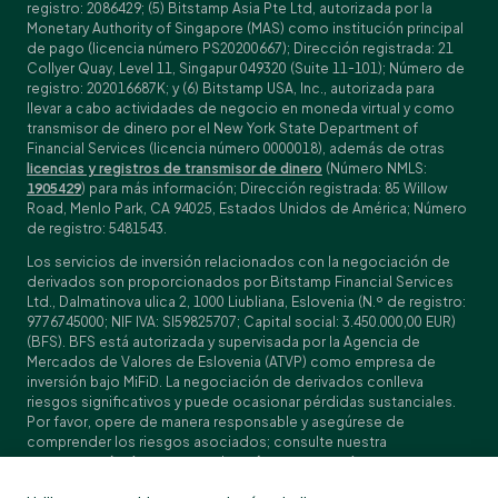
registro: 2086429; (5) Bitstamp Asia Pte Ltd, autorizada por la
Monetary Authority of Singapore (MAS) como institución principal
de pago (licencia número PS20200667); Dirección registrada: 21
Collyer Quay, Level 11, Singapur 049320 (Suite 11-101); Número de
registro: 202016687K; y (6) Bitstamp USA, Inc., autorizada para
llevar a cabo actividades de negocio en moneda virtual y como
transmisor de dinero por el New York State Department of
Financial Services (licencia número 0000018), además de otras
licencias y registros de transmisor de dinero
(Número NMLS:
1905429
) para más información; Dirección registrada: 85 Willow
Road, Menlo Park, CA 94025, Estados Unidos de América; Número
de registro: 5481543.
Los servicios de inversión relacionados con la negociación de
derivados son proporcionados por Bitstamp Financial Services
Ltd., Dalmatinova ulica 2, 1000 Liubliana, Eslovenia (N.º de registro:
9776745000; NIF IVA: SI59825707; Capital social: 3.450.000,00 EUR)
(BFS). BFS está autorizada y supervisada por la Agencia de
Mercados de Valores de Eslovenia (ATVP) como empresa de
inversión bajo MiFiD. La negociación de derivados conlleva
riesgos significativos y puede ocasionar pérdidas sustanciales.
Por favor, opere de manera responsable y asegúrese de
comprender los riesgos asociados; consulte nuestra
Especificación de contratos
, los
Términos y condiciones
generales
y los
Documentos de datos fundamentales (KIDs)
para