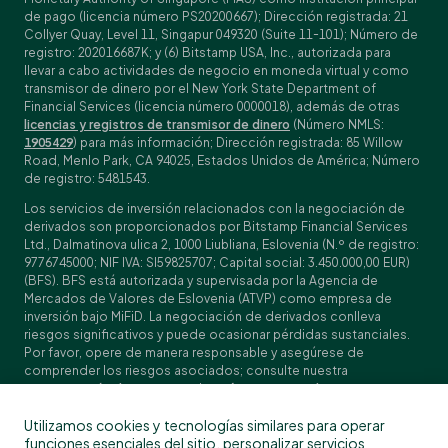
de pago (licencia número PS20200667); Dirección registrada: 21
Collyer Quay, Level 11, Singapur 049320 (Suite 11-101); Número de
registro: 202016687K; y (6) Bitstamp USA, Inc., autorizada para
llevar a cabo actividades de negocio en moneda virtual y como
transmisor de dinero por el New York State Department of
Financial Services (licencia número 0000018), además de otras
licencias y registros de transmisor de dinero
(Número NMLS:
1905429
) para más información; Dirección registrada: 85 Willow
Road, Menlo Park, CA 94025, Estados Unidos de América; Número
de registro: 5481543.
Los servicios de inversión relacionados con la negociación de
derivados son proporcionados por Bitstamp Financial Services
Ltd., Dalmatinova ulica 2, 1000 Liubliana, Eslovenia (N.º de registro:
9776745000; NIF IVA: SI59825707; Capital social: 3.450.000,00 EUR)
(BFS). BFS está autorizada y supervisada por la Agencia de
Mercados de Valores de Eslovenia (ATVP) como empresa de
inversión bajo MiFiD. La negociación de derivados conlleva
riesgos significativos y puede ocasionar pérdidas sustanciales.
Por favor, opere de manera responsable y asegúrese de
comprender los riesgos asociados; consulte nuestra
Especificación de contratos
, los
Términos y condiciones
generales
y los
Documentos de datos fundamentales (KIDs)
para
Utilizamos cookies y tecnologías similares para operar
obtener detalles específicos sobre los contratos y las
funciones esenciales del sitio, personalizar servicios
divulgaciones de riesgos. La negociación de derivados no está