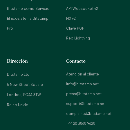
Bitstamp como Servicio
API Websocket v2
El Ecosistema Bitstamp
FIX v2
Pro
Clave PGP
Red Lightning
Dirección
Contacto
Atención al cliente
Bitstamp Ltd
info@bitstamp.net
5 New Street Square
press@bitstamp.net
Londres, EC4A 3TW
support@bitstamp.net
Reino Unido
complaints@bitstamp.net
+44 20 3868 9628