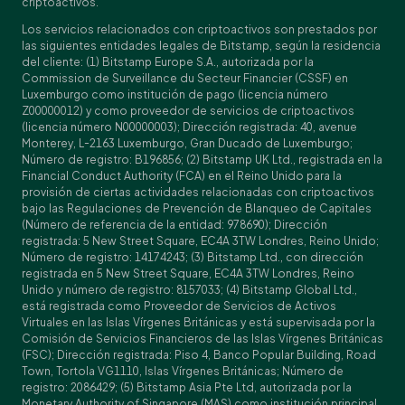
criptoactivos.
Los servicios relacionados con criptoactivos son prestados por
las siguientes entidades legales de Bitstamp, según la residencia
del cliente: (1) Bitstamp Europe S.A., autorizada por la
Commission de Surveillance du Secteur Financier (CSSF) en
Luxemburgo como institución de pago (licencia número
Z00000012) y como proveedor de servicios de criptoactivos
(licencia número N00000003); Dirección registrada: 40, avenue
Monterey, L-2163 Luxemburgo, Gran Ducado de Luxemburgo;
Número de registro: B196856; (2) Bitstamp UK Ltd., registrada en la
Financial Conduct Authority (FCA) en el Reino Unido para la
provisión de ciertas actividades relacionadas con criptoactivos
bajo las Regulaciones de Prevención de Blanqueo de Capitales
(Número de referencia de la entidad: 978690); Dirección
registrada: 5 New Street Square, EC4A 3TW Londres, Reino Unido;
Número de registro: 14174243; (3) Bitstamp Ltd., con dirección
registrada en 5 New Street Square, EC4A 3TW Londres, Reino
Unido y número de registro: 8157033; (4) Bitstamp Global Ltd.,
está registrada como Proveedor de Servicios de Activos
Virtuales en las Islas Vírgenes Británicas y está supervisada por la
Comisión de Servicios Financieros de las Islas Vírgenes Británicas
(FSC); Dirección registrada: Piso 4, Banco Popular Building, Road
Town, Tortola VG1110, Islas Vírgenes Británicas; Número de
registro: 2086429; (5) Bitstamp Asia Pte Ltd, autorizada por la
Monetary Authority of Singapore (MAS) como institución principal