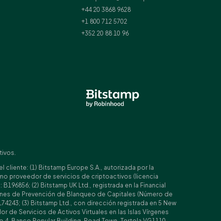
+44 20 3868 9628
+1 800 712 5702
+352 20 88 10 96
tivos.
cliente: (1) Bitstamp Europe S.A., autorizada por la
o proveedor de servicios de criptoactivos (licencia
96856; (2) Bitstamp UK Ltd., registrada en la Financial
ciones de Prevención de Blanqueo de Capitales (Número de
74243; (3) Bitstamp Ltd., con dirección registrada en 5 New
 de Servicios de Activos Virtuales en las Islas Vírgenes
iso 4, Banco Popular Building, Road Town, Tortola VG1110,