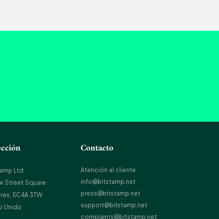
ección
Contacto
Atención al cliente
tamp Ltd
info@bitstamp.net
w Street Square
press@bitstamp.net
res, EC4A 3TW
support@bitstamp.net
o Unido
complaints@bitstamp.net