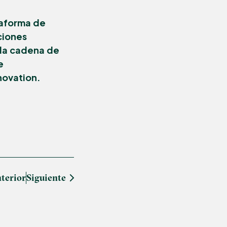
taforma de
ciones
 la cadena de
e
novation.
terior
Siguiente