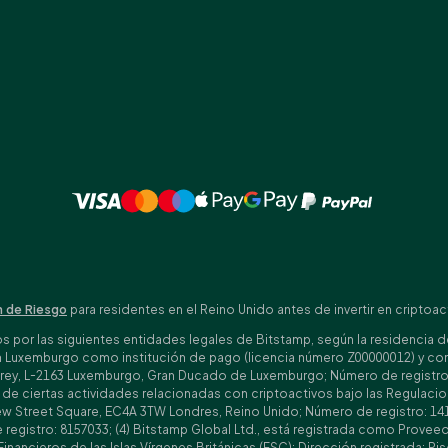
 de Riesgo
para residentes en el Reino Unido antes de invertir en criptoac
por las siguientes entidades legales de Bitstamp, según la residencia del 
n Luxemburgo como institución de pago (licencia número Z00000012) y com
ey, L-2163 Luxemburgo, Gran Ducado de Luxemburgo; Número de registro: B1
ón de ciertas actividades relacionadas con criptoactivos bajo las Regula
 New Street Square, EC4A 3TW Londres, Reino Unido; Número de registro: 141
egistro: 8157033; (4) Bitstamp Global Ltd., está registrada como Proveedor
Financieros de las Islas Vírgenes Británicas (FSC); Dirección registrada: P