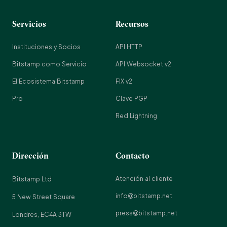
Servicios
Recursos
Instituciones y Socios
API HTTP
Bitstamp como Servicio
API Websocket v2
El Ecosistema Bitstamp
FIX v2
Pro
Clave PGP
Red Lightning
Dirección
Contacto
Atención al cliente
Bitstamp Ltd
info@bitstamp.net
5 New Street Square
press@bitstamp.net
Londres, EC4A 3TW