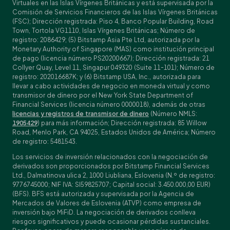
Virtuales en las Islas Vírgenes Británicas y está supervisada por la
Comisión de Servicios Financieros de las Islas Vírgenes Británicas
(FSC); Dirección registrada: Piso 4, Banco Popular Building, Road
Town, Tortola VG1110, Islas Vírgenes Británicas; Número de
registro: 2086429; (5) Bitstamp Asia Pte Ltd, autorizada por la
Monetary Authority of Singapore (MAS) como institución principal
de pago (licencia número PS20200667); Dirección registrada: 21
Collyer Quay, Level 11, Singapur 049320 (Suite 11-101); Número de
registro: 202016687K; y (6) Bitstamp USA, Inc., autorizada para
llevar a cabo actividades de negocio en moneda virtual y como
transmisor de dinero por el New York State Department of
Financial Services (licencia número 0000018), además de otras
licencias y registros de transmisor de dinero
(Número NMLS:
1905429
) para más información; Dirección registrada: 85 Willow
Road, Menlo Park, CA 94025, Estados Unidos de América; Número
de registro: 5481543.
Los servicios de inversión relacionados con la negociación de
derivados son proporcionados por Bitstamp Financial Services
Ltd., Dalmatinova ulica 2, 1000 Liubliana, Eslovenia (N.º de registro:
9776745000; NIF IVA: SI59825707; Capital social: 3.450.000,00 EUR)
(BFS). BFS está autorizada y supervisada por la Agencia de
Mercados de Valores de Eslovenia (ATVP) como empresa de
inversión bajo MiFiD. La negociación de derivados conlleva
riesgos significativos y puede ocasionar pérdidas sustanciales.