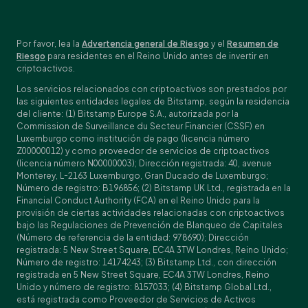
Por favor, lea la
Advertencia general de Riesgo
y el
Resumen de
Riesgo
para residentes en el Reino Unido antes de invertir en
criptoactivos.
Los servicios relacionados con criptoactivos son prestados por
las siguientes entidades legales de Bitstamp, según la residencia
del cliente: (1) Bitstamp Europe S.A., autorizada por la
Commission de Surveillance du Secteur Financier (CSSF) en
Luxemburgo como institución de pago (licencia número
Z00000012) y como proveedor de servicios de criptoactivos
(licencia número N00000003); Dirección registrada: 40, avenue
Monterey, L-2163 Luxemburgo, Gran Ducado de Luxemburgo;
Número de registro: B196856; (2) Bitstamp UK Ltd., registrada en la
Financial Conduct Authority (FCA) en el Reino Unido para la
provisión de ciertas actividades relacionadas con criptoactivos
bajo las Regulaciones de Prevención de Blanqueo de Capitales
(Número de referencia de la entidad: 978690); Dirección
registrada: 5 New Street Square, EC4A 3TW Londres, Reino Unido;
Número de registro: 14174243; (3) Bitstamp Ltd., con dirección
registrada en 5 New Street Square, EC4A 3TW Londres, Reino
Unido y número de registro: 8157033; (4) Bitstamp Global Ltd.,
está registrada como Proveedor de Servicios de Activos