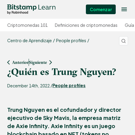
Comenzar
Criptomonedas 101
Definiciones de criptomonedas
Guía
Centro de Aprendizaje
People profiles
Anterior
Siguiente
¿Quién es Trung Nguyen?
People profiles
December 14th, 2022 /
Trung Nguyen es el cofundador y director
ejecutivo de Sky Mavis, la empresa matriz
de Axie Infinity. Axie Infinity es un juego
blockchain basado en NFT (tokens no