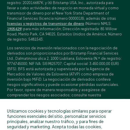
registro: 202016687K; y (6) Bitstamp USA, Inc., autorizada para
llevar a cabo actividades de negocio en moneda virtual y como
transmisor de dinero por el New York State Department of
Financial Services (licencia número 0000018), además de otras
licencias y registros de transmisor de dinero
(Número NMLS:
1905429
) para más información; Dirección registrada: 85 Willow
Road, Menlo Park, CA 94025, Estados Unidos de América; Número
de registro: 5481543.
Los servicios de inversión relacionados con la negociación de
derivados son proporcionados por Bitstamp Financial Services
Ltd., Dalmatinova ulica 2, 1000 Liubliana, Eslovenia (N.º de registro:
9776745000; NIF IVA: SI59825707; Capital social: 3.450.000,00 EUR)
(BFS). BFS está autorizada y supervisada por la Agencia de
Mercados de Valores de Eslovenia (ATVP) como empresa de
inversión bajo MiFiD. La negociación de derivados conlleva
riesgos significativos y puede ocasionar pérdidas sustanciales.
Por favor, opere de manera responsable y asegúrese de
comprender los riesgos asociados; consulte nuestra
Especificación de contratos
, los
Términos y condiciones
generales
y los
Documentos de datos fundamentales (KIDs)
para
Utilizamos cookies y tecnologías similares para operar
obtener detalles específicos sobre los contratos y las
funciones esenciales del sitio, personalizar servicios
divulgaciones de riesgos. La negociación de derivados no está
principales, analizar nuestro tráfico, y para fines de
disponible para clientes en Estados Unidos, Canadá, Japón y
seguridad y marketing. Acepta todas las cookies,
algunos otros países. BFS no presta servicios de criptoactivos.