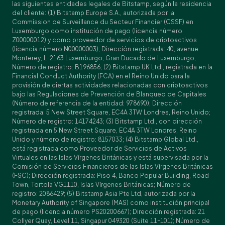
las siguientes entidades legales de Bitstamp, según la residencia
del cliente: (1) Bitstamp Europe S.A., autorizada por la
Commission de Surveillance du Secteur Financier (CSSF) en
Luxemburgo como institución de pago (licencia número
Z00000012) y como proveedor de servicios de criptoactivos
(licencia número N00000003); Dirección registrada: 40, avenue
Monterey, L-2163 Luxemburgo, Gran Ducado de Luxemburgo;
Número de registro: B196856; (2) Bitstamp UK Ltd., registrada en la
Financial Conduct Authority (FCA) en el Reino Unido para la
provisión de ciertas actividades relacionadas con criptoactivos
bajo las Regulaciones de Prevención de Blanqueo de Capitales
(Número de referencia de la entidad: 978690); Dirección
registrada: 5 New Street Square, EC4A 3TW Londres, Reino Unido;
Número de registro: 14174243; (3) Bitstamp Ltd., con dirección
registrada en 5 New Street Square, EC4A 3TW Londres, Reino
Unido y número de registro: 8157033; (4) Bitstamp Global Ltd.,
está registrada como Proveedor de Servicios de Activos
Virtuales en las Islas Vírgenes Británicas y está supervisada por la
Comisión de Servicios Financieros de las Islas Vírgenes Británicas
(FSC); Dirección registrada: Piso 4, Banco Popular Building, Road
Town, Tortola VG1110, Islas Vírgenes Británicas; Número de
registro: 2086429; (5) Bitstamp Asia Pte Ltd, autorizada por la
Monetary Authority of Singapore (MAS) como institución principal
de pago (licencia número PS20200667); Dirección registrada: 21
Collyer Quay, Level 11, Singapur 049320 (Suite 11-101); Número de